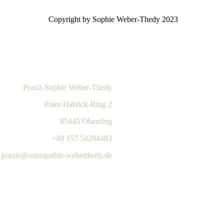
Copyright by Sophie Weber-Thedy 2023
Praxis Sophie Weber-Thedy
Pater-Haböck-Ring 2
85445 Oberding
+49 157 54294483
praxis@osteopathie-weberthedy.de