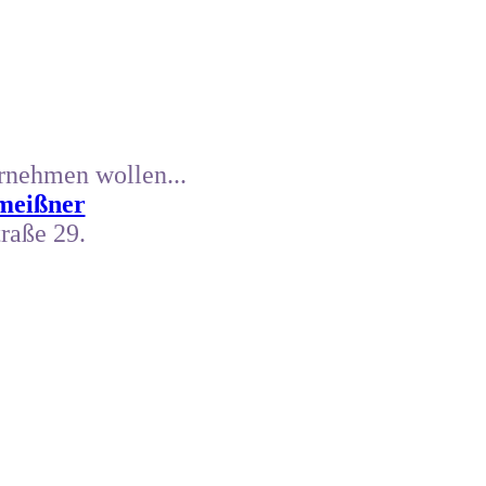
nehmen wollen...
meißner
traße 29.